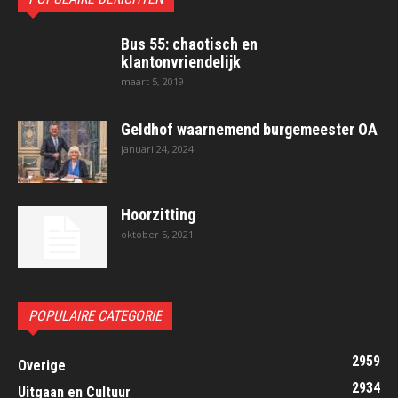
Bus 55: chaotisch en
klantonvriendelijk
maart 5, 2019
Geldhof waarnemend burgemeester OA
januari 24, 2024
Hoorzitting
oktober 5, 2021
POPULAIRE CATEGORIE
2959
Overige
2934
Uitgaan en Cultuur