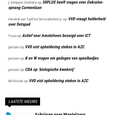
50PLUS heeft vragen over Oekraïne-
J. Schipper-Deelstra
op
opvang Carmenlaan
VVD vraagt helderheid
Hendrik van Tuyll tot Serooskerken jr.
op
over fietspad
Actief voor Amstelveen bezorgd over ICT
Truus
op
VVD eist opheldering steken in AZC
Janssen
op
B en W vragen om gedogen van speelbadjes
Janssen
op
CDA op ‘biologische kwekerij’
Janssen
op
VVD eist opheldering steken in AZC
Wil Roode
op
LAATSTE NIEUWS
Schrijven over Mantelzorg