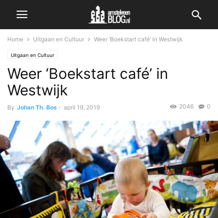
Home
Uitgaan en Cultuur
Weer ‘Boekstart café’ in Westwijk
Uitgaan en Cultuur
Weer ‘Boekstart café’ in
Westwijk
2046
0
By
Johan Th. Bos
-
april 19, 2019