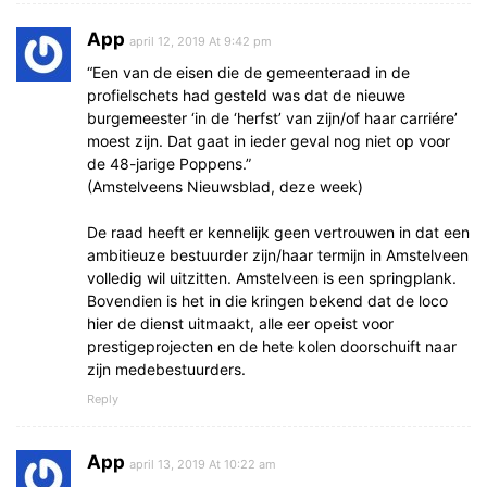
App
april 12, 2019 At 9:42 pm
“Een van de eisen die de gemeenteraad in de
profielschets had gesteld was dat de nieuwe
burgemeester ‘in de ‘herfst’ van zijn/of haar carriére’
moest zijn. Dat gaat in ieder geval nog niet op voor
de 48-jarige Poppens.”
(Amstelveens Nieuwsblad, deze week)
De raad heeft er kennelijk geen vertrouwen in dat een
ambitieuze bestuurder zijn/haar termijn in Amstelveen
volledig wil uitzitten. Amstelveen is een springplank.
Bovendien is het in die kringen bekend dat de loco
hier de dienst uitmaakt, alle eer opeist voor
prestigeprojecten en de hete kolen doorschuift naar
zijn medebestuurders.
Reply
App
april 13, 2019 At 10:22 am