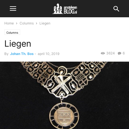
Home
Columns
Liegen
Columns
Liegen
3624
6
By
Johan Th. Bos
-
april 10, 2019