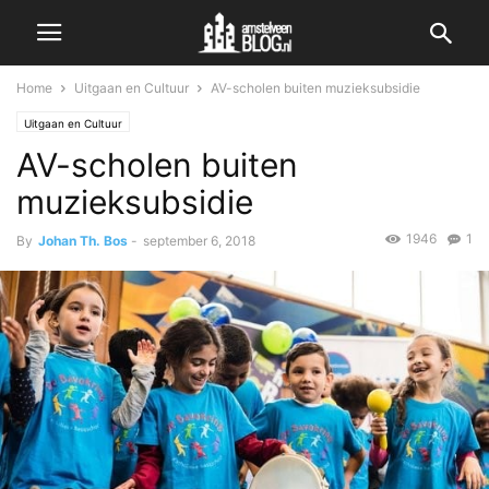
Home
Uitgaan en Cultuur
AV-scholen buiten muzieksubsidie
Uitgaan en Cultuur
AV-scholen buiten
muzieksubsidie
1946
1
By
Johan Th. Bos
-
september 6, 2018