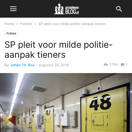
Home
Politiek
SP pleit voor milde politie-aanpak tieners
Politiek
SP pleit voor milde politie-
aanpak tieners
1704
1
By
Johan Th. Bos
-
augustus 29, 2018