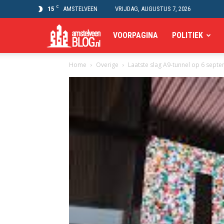
C
15
AMSTELVEEN
VRIJDAG, AUGUSTUS 7, 2026
Amstelveen
VOORPAGINA
POLITIEK
Home
Overige
Laatste slag A9-tunnel op 6 sept
Blog