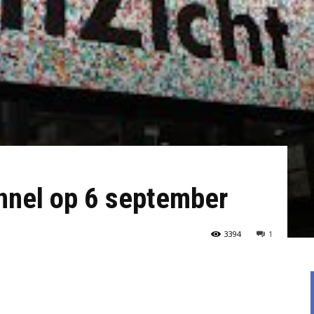
nnel op 6 september
3394
1