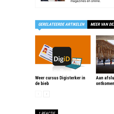
magazines en online.
GERELATEERDE ARTIKELEN
MEER VAN DE
Weer cursus Digisterker in
Aan afslu
de bieb
ontkome
1 REACTIE