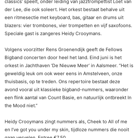
classics’ speelt, onder leiding van jazztrompettist Loet van
der Lee, die ook soleert. Het orkest bestaat behalve uit
een ritmesectie met keyboard, bas, gitaar en drums uit
blazers: vier trombones, vier trompetten en vijf saxofoons.
Speciale gast is zangeres Heidy Crooymans.
Volgens voorzitter Rens Groenendijk geeft de Fellows
Bigband concerten door heel het land. Eind juni is het
orkest in Jachthaven ‘De Nieuwe Meer’ in Aalsmeer. “Het is
geweldig leuk om ook weer eens in Amstelveen, onze
thuisbasis, op te treden. Ons repertoire bestaat deze
avond vooral uit klassieke bigband-nummers, waaronder
een flink aantal van Count Basie, en natuurlijk ontbreekt In
the Mood niet.”
Heidy Crooymans zingt nummers als, Cheek to All of me
en I’ve got you under my skin, tijdloze nummers die nooit
gaan vervelen. Entree €7,50.