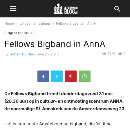
Home
Uitgaan en Cultuur
Fellows Bigband in AnnA
Uitgaan en Cultuur
Fellows Bigband in AnnA
1696
0
By
Johan Th. Bos
-
mei 25, 2018
De Fellows Bigband treedt donderdagavond 31 mei
(20.30 uur) op in cultuur- en ontmoetingscentrum ANNA,
de voormalige St. Annakerk aan de Amsterdamseweg 23.
Het is een echte Amstelveense bigband, die ‘all time