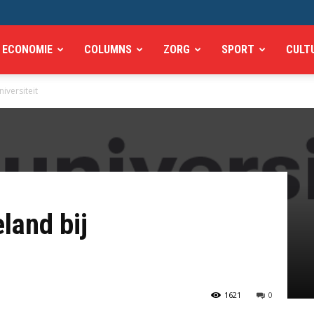
ECONOMIE
COLUMNS
ZORG
SPORT
CULT
iversiteit
land bij
1621
0