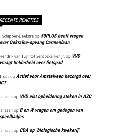
RECENTE REACTIES
50PLUS heeft vragen
J. Schipper-Deelstra
op
over Oekraïne-opvang Carmenlaan
VVD
Hendrik van Tuyll tot Serooskerken jr.
op
vraagt helderheid over fietspad
Actief voor Amstelveen bezorgd over
Truus
op
ICT
VVD eist opheldering steken in AZC
Janssen
op
B en W vragen om gedogen van
Janssen
op
speelbadjes
CDA op ‘biologische kwekerij’
Janssen
op