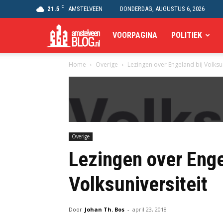
C
21.5
AMSTELVEEN
DONDERDAG, AUGUSTUS 6, 2026
Amstelveen
VOORPAGINA
POLITIEK
Home
Overige
Lezingen over Engeland bij Volksun
Blog
Overige
Lezingen over Enge
Volksuniversiteit
Door
Johan Th. Bos
-
april 23, 2018