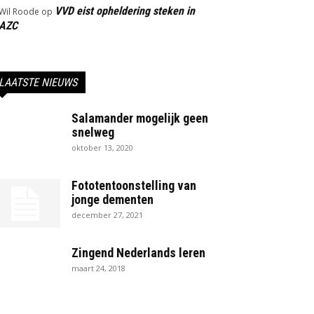
VVD eist opheldering steken in
Wil Roode
op
AZC
LAATSTE NIEUWS
Salamander mogelijk geen
snelweg
oktober 13, 2020
Fototentoonstelling van
jonge dementen
december 27, 2021
Zingend Nederlands leren
maart 24, 2018