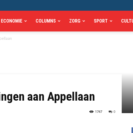
ECONOMIE
COLUMNS
ZORG
SPORT
CULT
pellaan
ingen aan Appellaan
1747
0