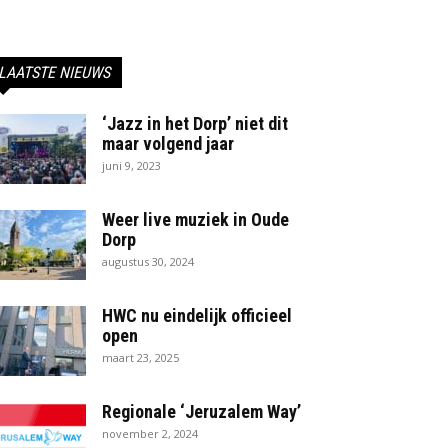
LAATSTE NIEUWS
‘Jazz in het Dorp’ niet dit
maar volgend jaar
juni 9, 2023
Weer live muziek in Oude
Dorp
augustus 30, 2024
HWC nu eindelijk officieel
open
maart 23, 2025
Regionale ‘Jeruzalem Way’
november 2, 2024