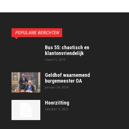
POPULAIRE BERICHTEN
Bus 55: chaotisch en
klantonvriendelijk
maart 5, 2019
Geldhof waarnemend
burgemeester OA
januari 24, 2024
Hoorzitting
oktober 5, 2021