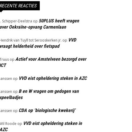
RECENTE REACTIES
50PLUS heeft vragen
J. Schipper-Deelstra
op
over Oekraïne-opvang Carmenlaan
VVD
Hendrik van Tuyll tot Serooskerken jr.
op
vraagt helderheid over fietspad
Actief voor Amstelveen bezorgd over
Truus
op
ICT
VVD eist opheldering steken in AZC
Janssen
op
B en W vragen om gedogen van
Janssen
op
speelbadjes
CDA op ‘biologische kwekerij’
Janssen
op
VVD eist opheldering steken in
Wil Roode
op
AZC