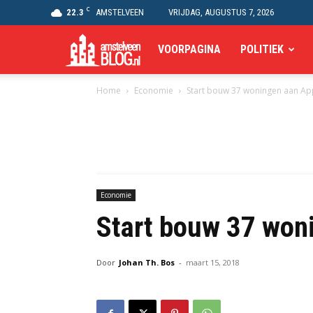
C
22.3
AMSTELVEEN
VRIJDAG, AUGUSTUS 7, 2026
Amstelveen
VOORPAGINA
POLITIEK
Home
Economie
Start bouw 37 woningen aan Ap
Blog
Economie
Start bouw 37 won
Door
Johan Th. Bos
-
maart 15, 2018