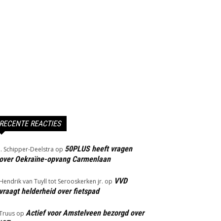
RECENTE REACTIES
50PLUS heeft vragen
J. Schipper-Deelstra
op
over Oekraïne-opvang Carmenlaan
VVD
Hendrik van Tuyll tot Serooskerken jr.
op
vraagt helderheid over fietspad
Actief voor Amstelveen bezorgd over
Truus
op