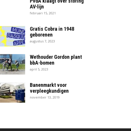
PvdA klaagt over storing
AV-lijn
februari 15, 2021
Gratis Cobra in 1948
geborenen
augustus 7, 2023
Wethouder Gordon plant
bbA-bomen
april 5, 2023
Banenmarkt voor
verpleegkundigen
november 13, 2019