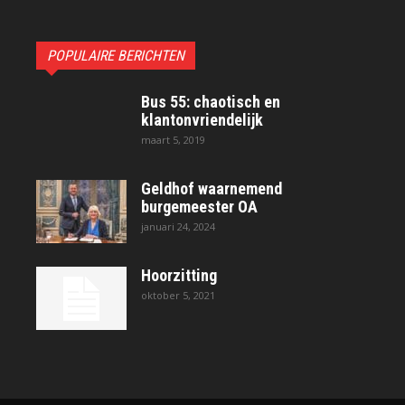
POPULAIRE BERICHTEN
Bus 55: chaotisch en
klantonvriendelijk
maart 5, 2019
Geldhof waarnemend
burgemeester OA
januari 24, 2024
Hoorzitting
oktober 5, 2021