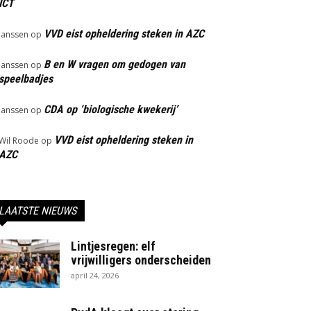
ICT
VVD eist opheldering steken in AZC
Janssen
op
B en W vragen om gedogen van
Janssen
op
speelbadjes
CDA op ‘biologische kwekerij’
Janssen
op
VVD eist opheldering steken in
Wil Roode
op
AZC
LAATSTE NIEUWS
Lintjesregen: elf
vrijwilligers onderscheiden
april 24, 2026