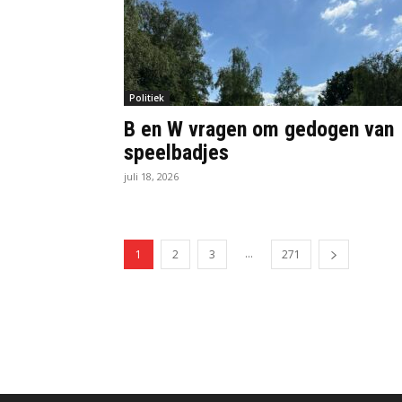
Politiek
B en W vragen om gedogen van
speelbadjes
juli 18, 2026
...
1
2
3
271