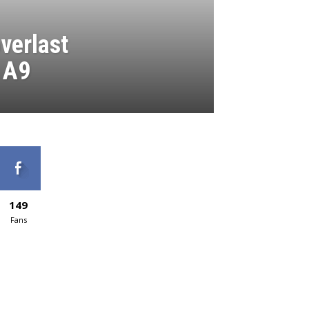
verlast
 A9
149
Fans