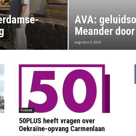
erdamse-
AVA: geluidso
g
Meander door
augustus 4, 2026
Politiek
50PLUS heeft vragen over
Oekraïne-opvang Carmenlaan