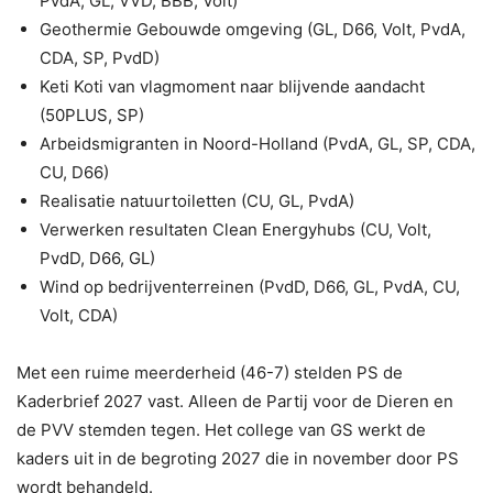
PvdA, GL, VVD, BBB, Volt)
Geothermie Gebouwde omgeving (GL, D66, Volt, PvdA,
CDA, SP, PvdD)
Keti Koti van vlagmoment naar blijvende aandacht
(50PLUS, SP)
Arbeidsmigranten in Noord-Holland (PvdA, GL, SP, CDA,
CU, D66)
Realisatie natuurtoiletten (CU, GL, PvdA)
Verwerken resultaten Clean Energyhubs (CU, Volt,
PvdD, D66, GL)
Wind op bedrijventerreinen (PvdD, D66, GL, PvdA, CU,
Volt, CDA)
Met een ruime meerderheid (46-7) stelden PS de
Kaderbrief 2027 vast. Alleen de Partij voor de Dieren en
de PVV stemden tegen. Het college van GS werkt de
kaders uit in de begroting 2027 die in november door PS
wordt behandeld.