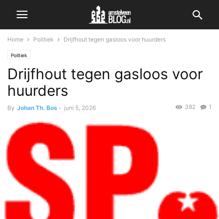
Home
Politiek
Drijfhout tegen gasloos voor huurders
Politiek
Drijfhout tegen gasloos voor
huurders
382
1
By
Johan Th. Bos
-
juni 5, 2026