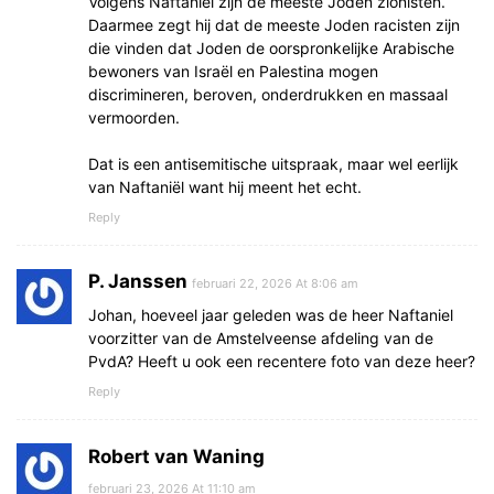
Volgens Naftaniël zijn de meeste Joden zionisten.
Daarmee zegt hij dat de meeste Joden racisten zijn
die vinden dat Joden de oorspronkelijke Arabische
bewoners van Israël en Palestina mogen
discrimineren, beroven, onderdrukken en massaal
vermoorden.
Dat is een antisemitische uitspraak, maar wel eerlijk
van Naftaniël want hij meent het echt.
Reply
P. Janssen
februari 22, 2026 At 8:06 am
Johan, hoeveel jaar geleden was de heer Naftaniel
voorzitter van de Amstelveense afdeling van de
PvdA? Heeft u ook een recentere foto van deze heer?
Reply
Robert van Waning
februari 23, 2026 At 11:10 am