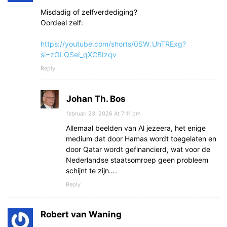
Misdadig of zelfverdediging?
Oordeel zelf:
https://youtube.com/shorts/0SW_UhTRExg?
si=zOLQSeI_qXCBIzqv
Reply
Johan Th. Bos
februari 23, 2026 At 7:11 pm
Allemaal beelden van Al jezeera, het enige
medium dat door Hamas wordt toegelaten en
door Qatar wordt gefinancierd, wat voor de
Nederlandse staatsomroep geen probleem
schijnt te zijn….
Reply
Robert van Waning