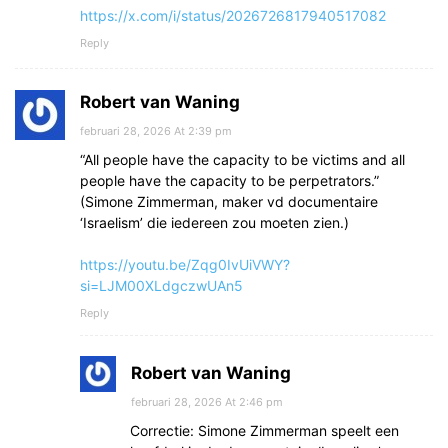
https://x.com/i/status/2026726817940517082
Reply
Robert van Waning
februari 28, 2026 At 2:39 pm
“All people have the capacity to be victims and all
people have the capacity to be perpetrators.”
(Simone Zimmerman, maker vd documentaire
‘Israelism’ die iedereen zou moeten zien.)
https://youtu.be/Zqg0IvUiVWY?
si=LJM00XLdgczwUAn5
Reply
Robert van Waning
februari 28, 2026 At 2:46 pm
Correctie: Simone Zimmerman speelt een