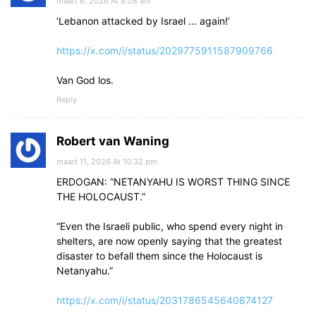
maart 6, 2026 At 9:08 am
‘Lebanon attacked by Israel … again!’
https://x.com/i/status/2029775911587909766
Van God los.
Reply
Robert van Waning
maart 11, 2026 At 10:32 pm
ERDOGAN: “NETANYAHU IS WORST THING SINCE
THE HOLOCAUST.”
“Even the Israeli public, who spend every night in
shelters, are now openly saying that the greatest
disaster to befall them since the Holocaust is
Netanyahu.”
https://x.com/i/status/2031786545640874127