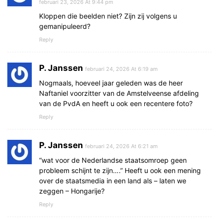
februari 23, 2026 At 9:44 pm
Kloppen die beelden niet? Zijn zij volgens u
gemanipuleerd?
Reply
P. Janssen
februari 24, 2026 At 6:19 am
Nogmaals, hoeveel jaar geleden was de heer
Naftaniel voorzitter van de Amstelveense afdeling
van de PvdA en heeft u ook een recentere foto?
Reply
P. Janssen
februari 24, 2026 At 6:21 am
“wat voor de Nederlandse staatsomroep geen
probleem schijnt te zijn….” Heeft u ook een mening
over de staatsmedia in een land als – laten we
zeggen – Hongarije?
Reply