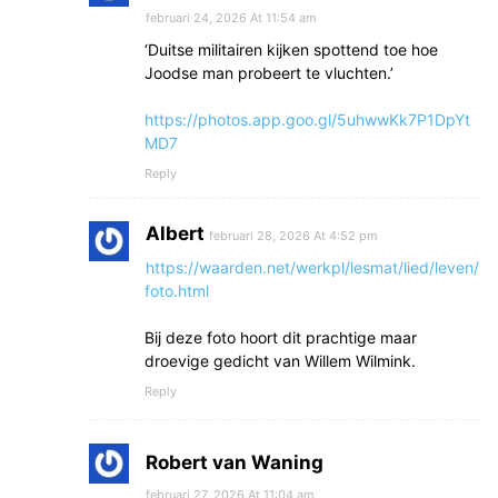
februari 24, 2026 At 11:54 am
‘Duitse militairen kijken spottend toe hoe
Joodse man probeert te vluchten.’
https://photos.app.goo.gl/5uhwwKk7P1DpYt
MD7
Reply
Albert
februari 28, 2026 At 4:52 pm
https://waarden.net/werkpl/lesmat/lied/leven/
foto.html
Bij deze foto hoort dit prachtige maar
droevige gedicht van Willem Wilmink.
Reply
Robert van Waning
februari 27, 2026 At 11:04 am