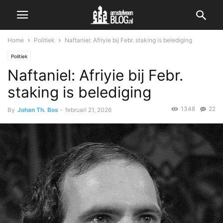
Home
Politiek
Naftaniel: Afriyie bij Febr. staking is belediging
Politiek
Naftaniel: Afriyie bij Febr.
staking is belediging
1348
22
By
Johan Th. Bos
-
februari 21, 2026