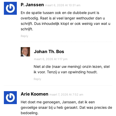
P. Janssen
maart 6, 2026 At 10:31 am
En de spatie tussen ook en de dubbele punt is
overbodig. Raat is al veel langer wethouder dan u
schrijft. Dus inhoudelijk klopt er ook weinig van wat u
schrijft.
Reply
Johan Th. Bos
maart 6, 2026 At 1:17 pm
Niet al die (naar uw mening) onzin lezen, stel
ik voor. Tenzij u van opwinding houdt.
Reply
Arie Koomen
maart 7, 2026 At 7:52 am
Het doet me genoegen, Janssen, dat ik een
gevoelige snaar bij u heb geraakt. Dat was precies de
bedoeling.