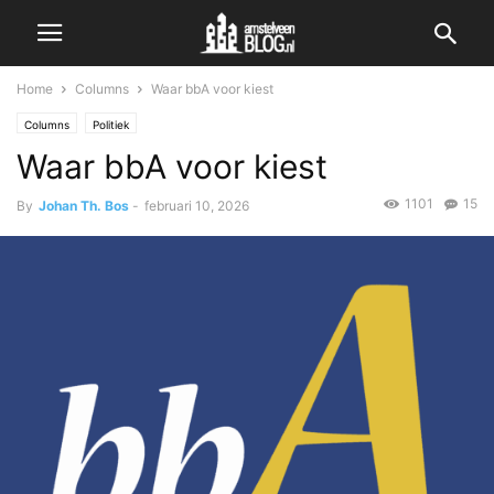
Home
Columns
Waar bbA voor kiest
Columns
Politiek
Waar bbA voor kiest
1101
15
By
Johan Th. Bos
-
februari 10, 2026