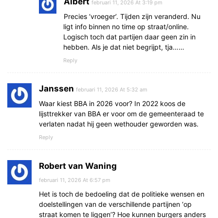
Albert
februari 11, 2026 At 3:19 pm
Precies ‘vroeger’. Tijden zijn veranderd. Nu
ligt info binnen no time op straat/online.
Logisch toch dat partijen daar geen zin in
hebben. Als je dat niet begrijpt, tja……
Reply
Janssen
februari 11, 2026 At 5:32 am
Waar kiest BBA in 2026 voor? In 2022 koos de
lijsttrekker van BBA er voor om de gemeenteraad te
verlaten nadat hij geen wethouder geworden was.
Reply
Robert van Waning
februari 11, 2026 At 6:57 pm
Het is toch de bedoeling dat de politieke wensen en
doelstellingen van de verschillende partijnen ‘op
straat komen te liggen’? Hoe kunnen burgers anders