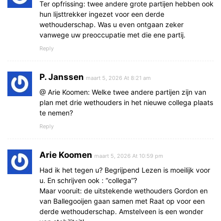
Ter opfrissing: twee andere grote partijen hebben ook
hun lijsttrekker ingezet voor een derde
wethouderschap. Was u even ontgaan zeker
vanwege uw preoccupatie met die ene partij.
Reply
P. Janssen
maart 5, 2026 At 8:21 am
@ Arie Koomen: Welke twee andere partijen zijn van
plan met drie wethouders in het nieuwe collega plaats
te nemen?
Reply
Arie Koomen
maart 5, 2026 At 10:59 pm
Had ik het tegen u? Begrijpend Lezen is moeilijk voor
u. En schrijven ook : “collega”?
Maar vooruit: de uitstekende wethouders Gordon en
van Ballegooijen gaan samen met Raat op voor een
derde wethouderschap. Amstelveen is een wonder