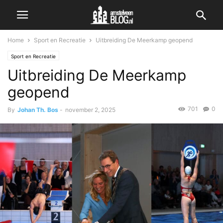
Home
Sport en Recreatie
Uitbreiding De Meerkamp geopend
Sport en Recreatie
Uitbreiding De Meerkamp
geopend
701
0
By
Johan Th. Bos
-
november 2, 2025