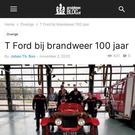
Home
Overige
T Ford bij brandweer 100 jaar
Overige
T Ford bij brandweer 100 jaar
431
0
By
Johan Th. Bos
-
november 2, 2025