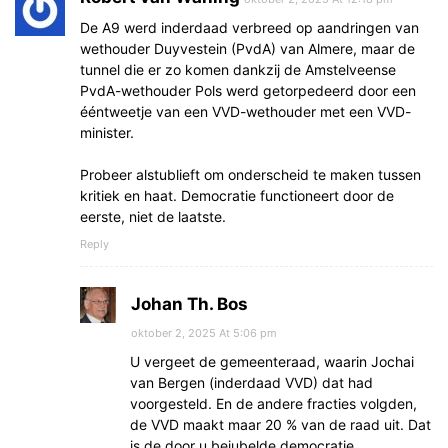
De A9 werd inderdaad verbreed op aandringen van
wethouder Duyvestein (PvdA) van Almere, maar de
tunnel die er zo komen dankzij de Amstelveense
PvdA-wethouder Pols werd getorpedeerd door een
ééntweetje van een VVD-wethouder met een VVD-
minister.
Probeer alstublieft om onderscheid te maken tussen
kritiek en haat. Democratie functioneert door de
eerste, niet de laatste.
Reply
Johan Th. Bos
oktober 2, 2025 At 5:06 pm
U vergeet de gemeenteraad, waarin Jochai
van Bergen (inderdaad VVD) dat had
voorgesteld. En de andere fracties volgden,
de VVD maakt maar 20 % van de raad uit. Dat
is de door u bejubelde democratie.