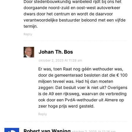
Door stedenbouwkundig wanbeleid rijdt bij ons het
doorgaande noord-zuid en oost-west autoverkeer
dwars door het centrum en wordt de daarvoor
verantwoordelijke bestuurder beloond met een vijfde
termijn.
Reply
Johan Th. Bos
oktober 2, 2025 At 11:28 am
Er was, toen Raat nog géén wethouder was,
door de gemeenteraad besloten dat die € 100
miljoen teveel was. Had hij dan moeten
zeggen: Dat besluit voer ik niet uit? Overigens
is de A9 een rijksweg, waarvan de verbreding
ook door een PvdA-wethouder uit Almere op
zeer hoge prijs werd gesteld.
Reply
Robert van Waning
oktober 2, 2025 At 12:18 pm