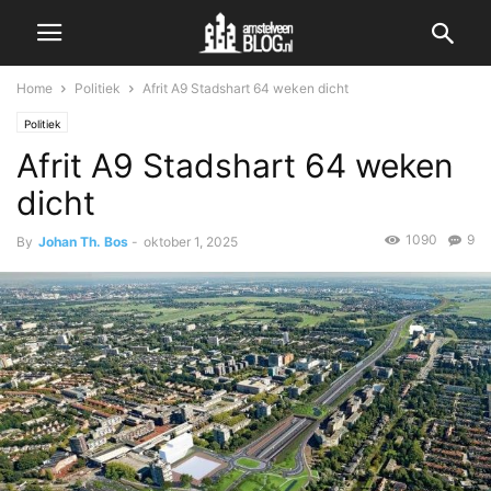
Home
Politiek
Afrit A9 Stadshart 64 weken dicht
Politiek
Afrit A9 Stadshart 64 weken
dicht
1090
9
By
Johan Th. Bos
-
oktober 1, 2025