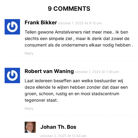
9 COMMENTS
Frank Bikker
oktober 1, 2025 At 6:15 pm
Tellen gewone Amstelveners niet meer mee.. Ik ben
slechts een simpele ziel , maar ik denk dat zowel de
consument als de ondernemers elkaar nodig hebben .
Reply
Robert van Waning
oktober 1, 2025 At 7:46 pm
Laat iedereen beseffen aan welke bestuurder wij
deze ellende te wijten hebben zonder dat daar een
groen, schoon, rustig en en mooi stadscentrum
tegenover staat.
Reply
Johan Th. Bos
oktober 2, 2025 At 12:44 am