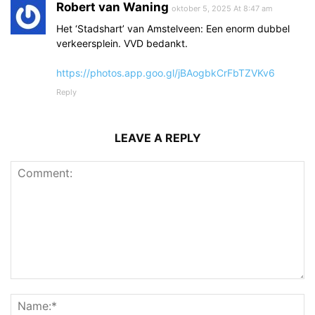
Robert van Waning
oktober 5, 2025 At 8:47 am
Het ‘Stadshart’ van Amstelveen: Een enorm dubbel
verkeersplein. VVD bedankt.
https://photos.app.goo.gl/jBAogbkCrFbTZVKv6
Reply
LEAVE A REPLY