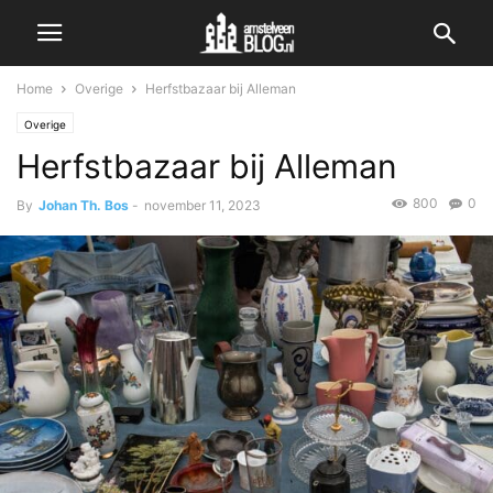
Home
Overige
Herfstbazaar bij Alleman
Overige
Herfstbazaar bij Alleman
800
0
By
Johan Th. Bos
-
november 11, 2023