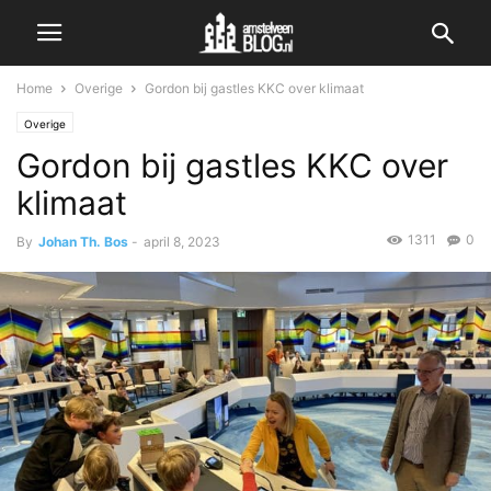
Home
Overige
Gordon bij gastles KKC over klimaat
Overige
Gordon bij gastles KKC over
klimaat
1311
0
By
Johan Th. Bos
-
april 8, 2023