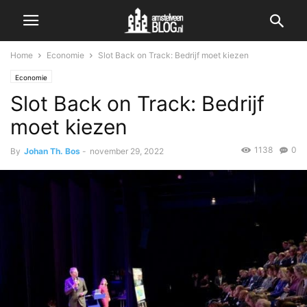
Home
Economie
Slot Back on Track: Bedrijf moet kiezen
Economie
Slot Back on Track: Bedrijf
moet kiezen
1138
0
By
Johan Th. Bos
-
november 29, 2022