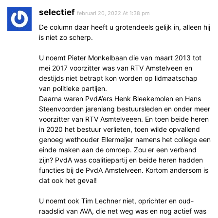
selectief
februari 20, 2022 At 1:38 pm
De column daar heeft u grotendeels gelijk in, alleen hij
is niet zo scherp.
U noemt Pieter Monkelbaan die van maart 2013 tot
mei 2017 voorzitter was van RTV Amstelveen en
destijds niet betrapt kon worden op lidmaatschap
van politieke partijen.
Daarna waren PvdA’ers Henk Bleekemolen en Hans
Steenvoorden jarenlang bestuursleden en onder meer
voorzitter van RTV Asmtelveeen. En toen beide heren
in 2020 het bestuur verlieten, toen wilde opvallend
genoeg wethouder Ellermeijer namens het college een
einde maken aan de omroep. Zou er een verband
zijn? PvdA was coalitiepartij en beide heren hadden
functies bij de PvdA Amstelveen. Kortom andersom is
dat ook het geval!
U noemt ook Tim Lechner niet, oprichter en oud-
raadslid van AVA, die net weg was en nog actief was