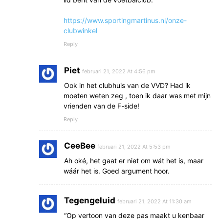
https://www.sportingmartinus.nl/onze-
clubwinkel
Reply
Piet
februari 21, 2022 At 4:56 pm
Ook in het clubhuis van de VVD? Had ik
moeten weten zeg , toen ik daar was met mijn
vrienden van de F-side!
Reply
CeeBee
februari 21, 2022 At 5:53 pm
Ah oké, het gaat er niet om wát het is, maar
wáár het is. Goed argument hoor.
Tegengeluid
februari 21, 2022 At 11:30 am
“Op vertoon van deze pas maakt u kenbaar