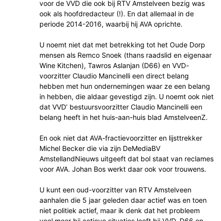
voor de VVD die ook bij RTV Amstelveen bezig was
ook als hoofdredacteur (!). En dat allemaal in de
periode 2014-2016, waarbij hij AVA oprichte.
U noemt niet dat met betrekking tot het Oude Dorp
mensen als Remco Snoek (thans raadslid en eigenaar
Wine Kitchen), Tawros Aslanjan (D66) en VVD-
voorzitter Claudio Mancinelli een direct belang
hebben met hun ondernemingen waar ze een belang
in hebben, die aldaar gevestigd zijn. U noemt ook niet
dat VVD’ bestuursvoorzitter Claudio Mancinelli een
belang heeft in het huis-aan-huis blad AmstelveenZ.
En ook niet dat AVA-fractievoorzitter en lijsttrekker
Michel Becker die via zijn DeMediaBV
AmstellandNieuws uitgeeft dat bol staat van reclames
voor AVA. Johan Bos werkt daar ook voor trouwens.
U kunt een oud-voorzitter van RTV Amstelveen
aanhalen die 5 jaar geleden daar actief was en toen
niet politiek actief, maar ik denk dat het probleem
veel meer bij actieve situaties leeft bij VVD, D66 en