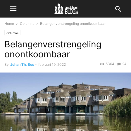
Home
Columns
Belangenverstrengeling onontkoombaar
Columns
Belangenverstrengeling
onontkoombaar
5364
24
By
Johan Th. Bos
-
februari 19, 2022