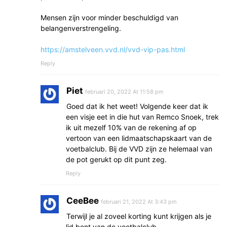
Mensen zijn voor minder beschuldigd van
belangenverstrengeling.
https://amstelveen.vvd.nl/vvd-vip-pas.html
Reply
Piet
februari 20, 2022 At 11:58 pm
Goed dat ik het weet! Volgende keer dat ik
een visje eet in die hut van Remco Snoek, trek
ik uit mezelf 10% van de rekening af op
vertoon van een lidmaatschapskaart van de
voetbalclub. Bij de VVD zijn ze helemaal van
de pot gerukt op dit punt zeg.
Reply
CeeBee
februari 21, 2022 At 3:43 pm
Terwijl je al zoveel korting kunt krijgen als je
lid bent van de voetbalclub.