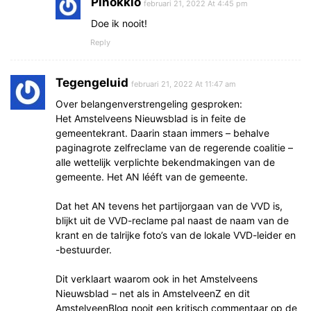
Pinokkio
februari 21, 2022 At 4:45 pm
Doe ik nooit!
Reply
Tegengeluid
februari 21, 2022 At 11:47 am
Over belangenverstrengeling gesproken:
Het Amstelveens Nieuwsblad is in feite de
gemeentekrant. Daarin staan immers – behalve
paginagrote zelfreclame van de regerende coalitie –
alle wettelijk verplichte bekendmakingen van de
gemeente. Het AN lééft van de gemeente.
Dat het AN tevens het partijorgaan van de VVD is,
blijkt uit de VVD-reclame pal naast de naam van de
krant en de talrijke foto’s van de lokale VVD-leider en
-bestuurder.
Dit verklaart waarom ook in het Amstelveens
Nieuwsblad – net als in AmstelveenZ en dit
AmstelveenBlog nooit een kritisch commentaar op de