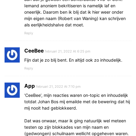
Iemand anoniem bekritiseren is namelijk laf en
oneerlijk. Daarom ben ik blij dat ik hier weer onder
mijn eigen naam (Robert van Waning) kan schrijven
als eerlijkheidshalve dat moet.
Reply
CeeBee
februari 21, 2022 At 6:25 pm
Fijn dat je zo blij bent. En altijd ook zo inhoudelijk.
Reply
App
februari 21, 2022 At 7:10 pm
‘CeeBee’, mijn reacties waren on-topic en inhoudelijk
totdat Johan Bos mij emailde met de bewering dat hij
mij nooit had geblokkeerd.
Dat was onwaar, maar ik ging natuurlijk wel meteen
testen op zijn blokkades van mijn naam en
(gedwongen) schuilnaam wellicht opgeheven waren.