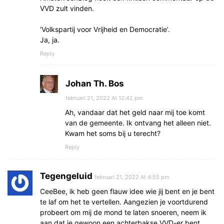
VVD zult vinden.
‘Volkspartij voor Vrijheid en Democratie’.
Ja, ja.
Reply
Johan Th. Bos
februari 21, 2022 At 12:42 pm
Ah, vandaar dat het geld naar mij toe komt
van de gemeente. Ik ontvang het alleen niet.
Kwam het soms bij u terecht?
Reply
Tegengeluid
februari 21, 2022 At 4:55 pm
CeeBee, ik heb geen flauw idee wie jij bent en je bent
te laf om het te vertellen. Aangezien je voortdurend
probeert om mij de mond te laten snoeren, neem ik
aan dat je gewoon een achterbakse VVD-er bent.