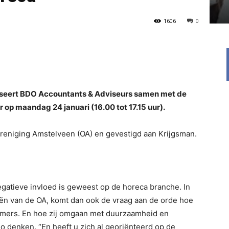
1606
0
seert BDO Accountants & Adviseurs samen met de
p maandag 24 januari (16.00 tot 17.15 uur).
eniging Amstelveen (OA) en gevestigd aan Krijgsman.
gatieve invloed is geweest op de horeca branche. In
ën van de OA, komt dan ook de vraag aan de orde hoe
emers. En hoe zij omgaan met duurzaamheid en
rio denken. “En heeft u zich al georiënteerd op de