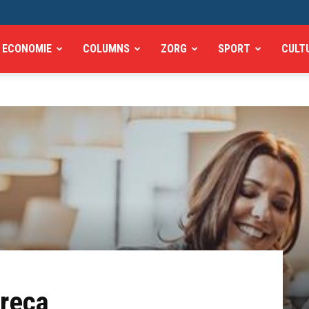
ECONOMIE
COLUMNS
ZORG
SPORT
CULT
oreca