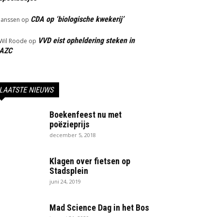
CDA op ‘biologische kwekerij’
Janssen
op
VVD eist opheldering steken in
Wil Roode
op
AZC
LAATSTE NIEUWS
Boekenfeest nu met
poëzieprijs
december 5, 2018
Klagen over fietsen op
Stadsplein
juni 24, 2019
Mad Science Dag in het Bos