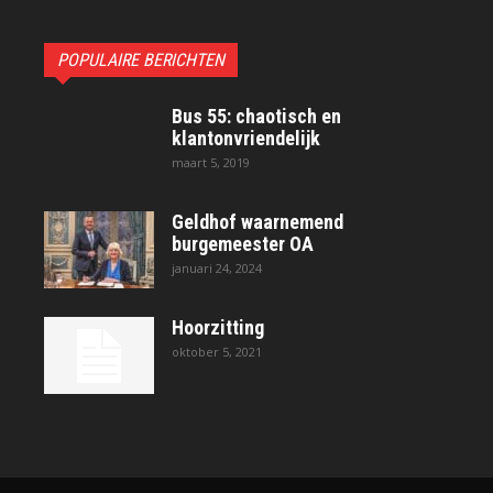
POPULAIRE BERICHTEN
Bus 55: chaotisch en
klantonvriendelijk
maart 5, 2019
Geldhof waarnemend
burgemeester OA
januari 24, 2024
Hoorzitting
oktober 5, 2021