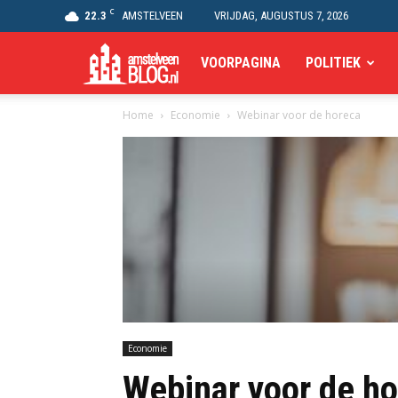
C
22.3
AMSTELVEEN
VRIJDAG, AUGUSTUS 7, 2026
Amstelveen
VOORPAGINA
POLITIEK
Home
Economie
Webinar voor de horeca
Blog
Economie
Webinar voor de h