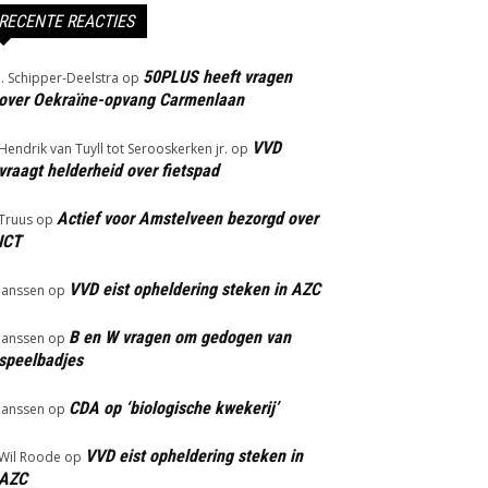
RECENTE REACTIES
50PLUS heeft vragen
J. Schipper-Deelstra
op
over Oekraïne-opvang Carmenlaan
VVD
Hendrik van Tuyll tot Serooskerken jr.
op
vraagt helderheid over fietspad
Actief voor Amstelveen bezorgd over
Truus
op
ICT
VVD eist opheldering steken in AZC
Janssen
op
B en W vragen om gedogen van
Janssen
op
speelbadjes
CDA op ‘biologische kwekerij’
Janssen
op
VVD eist opheldering steken in
Wil Roode
op
AZC