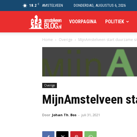
C
18.2
AMSTELVEEN
DONDERDAG, AUGUSTUS 6, 2026
Amstelveen
VOORPAGINA
POLITIEK
Home
Overige
MijnAmstelveen start duurzame si
Blog
Overige
MijnAmstelveen st
Door
Johan Th. Bos
-
juli 31, 2021