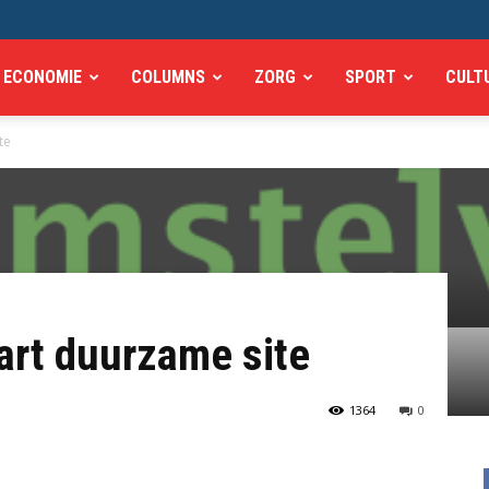
ECONOMIE
COLUMNS
ZORG
SPORT
CULT
te
art duurzame site
1364
0