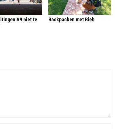
itingen A9 niet te
Backpacken met Bieb
n