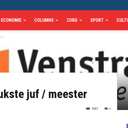
ECONOMIE
COLUMNS
ZORG
SPORT
CULT
ter
ukste juf / meester
1631
0