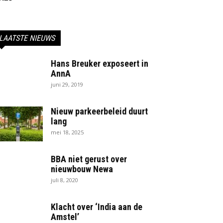
LAATSTE NIEUWS
Hans Breuker exposeert in
AnnA
juni 29, 2019
Nieuw parkeerbeleid duurt
lang
mei 18, 2025
BBA niet gerust over
nieuwbouw Newa
juli 8, 2020
Klacht over ‘India aan de
Amstel’