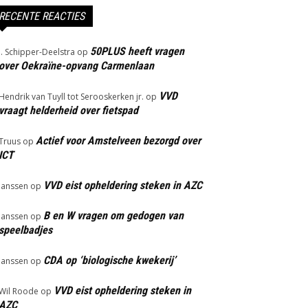
RECENTE REACTIES
50PLUS heeft vragen
J. Schipper-Deelstra
op
over Oekraïne-opvang Carmenlaan
VVD
Hendrik van Tuyll tot Serooskerken jr.
op
vraagt helderheid over fietspad
Actief voor Amstelveen bezorgd over
Truus
op
ICT
VVD eist opheldering steken in AZC
Janssen
op
B en W vragen om gedogen van
Janssen
op
speelbadjes
CDA op ‘biologische kwekerij’
Janssen
op
VVD eist opheldering steken in
Wil Roode
op
AZC