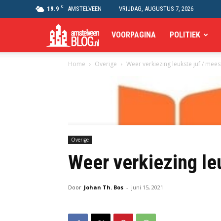
C
19.9
AMSTELVEEN
VRIJDAG, AUGUSTUS 7, 2026
Amstelveen
VOORPAGINA
POLITIEK
Home
Overige
Weer verkiezing leukste juf / mees
Blog
Overige
Weer verkiezing le
Door
Johan Th. Bos
-
juni 15, 2021