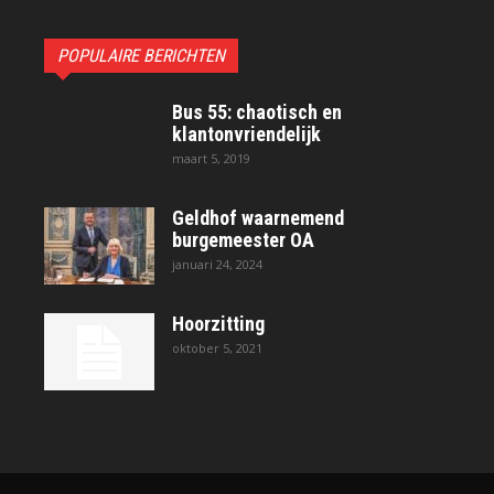
POPULAIRE BERICHTEN
Bus 55: chaotisch en
klantonvriendelijk
maart 5, 2019
Geldhof waarnemend
burgemeester OA
januari 24, 2024
Hoorzitting
oktober 5, 2021