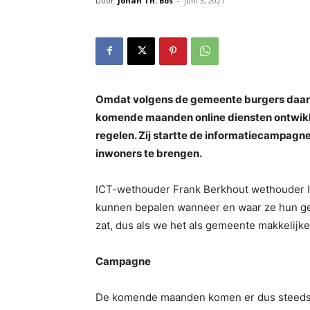
Door
Johan Th. Bos
-
juni 3, 2021
Omdat volgens de gemeente burgers daar i
komende maanden online diensten ontwik
regelen. Zij startte de informatiecampagn
inwoners te brengen.
ICT-wethouder Frank Berkhout wethouder IC
kunnen bepalen wanneer en waar ze hun gem
zat, dus als we het als gemeente makkelijk
Campagne
De komende maanden komen er dus steeds m