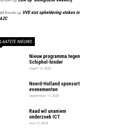
Janssen
op
VVD eist opheldering steken in
Wil Roode
op
AZC
LAATSTE NIEUWS
Nieuw programma tegen
Schiphol-hinder
maart 13, 2020
Noord-Holland sponsort
evenementen
september 11, 2020
Raad wil unaniem
onderzoek ICT
mei 17, 2018