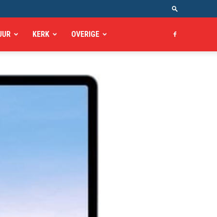
UUR
KERK
OVERIGE