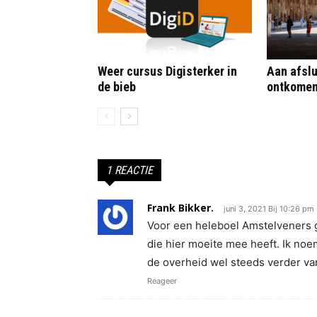
Weer cursus Digisterker in
Aan afslu
de bieb
ontkome
1 REACTIE
Frank Bikker.
juni 3, 2021 Bij 10:26 pm
Voor een heleboel Amstelveners g
die hier moeite mee heeft. Ik no
de overheid wel steeds verder van
Reageer