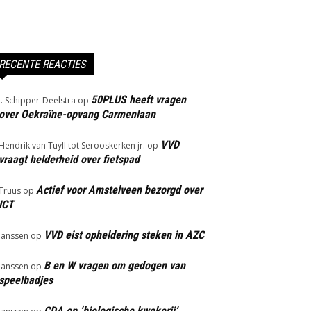
RECENTE REACTIES
50PLUS heeft vragen
J. Schipper-Deelstra
op
over Oekraïne-opvang Carmenlaan
VVD
Hendrik van Tuyll tot Serooskerken jr.
op
vraagt helderheid over fietspad
Actief voor Amstelveen bezorgd over
Truus
op
ICT
VVD eist opheldering steken in AZC
Janssen
op
B en W vragen om gedogen van
Janssen
op
speelbadjes
CDA op ‘biologische kwekerij’