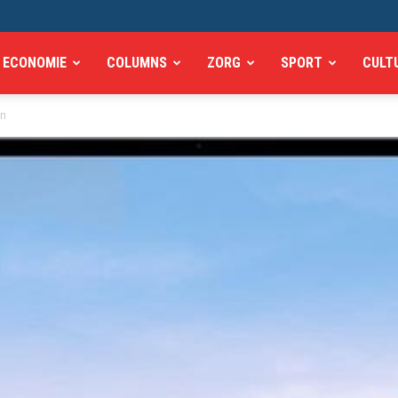
ECONOMIE
COLUMNS
ZORG
SPORT
CULT
en