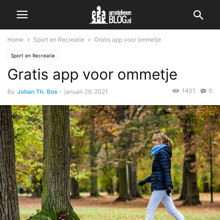
Home
Sport en Recreatie
Gratis app voor ommetje
Sport en Recreatie
Gratis app voor ommetje
1401
0
By
Johan Th. Bos
-
januari 29, 2021