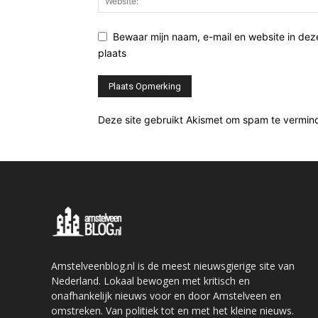
Bewaar mijn naam, e-mail en website in de
plaats
Deze site gebruikt Akismet om spam te vermin
Amstelveenblog.nl is de meest nieuwsgierige site van
Nederland. Lokaal bewogen met kritisch en
onafhankelijk nieuws voor en door Amstelveen en
omstreken. Van politiek tot en met het kleine nieuws.