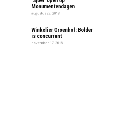
‘Sjoel’ open op
Monumentendagen
augustus 28, 2018
Winkelier Groenhof: Bolder
is concurrent
november 17, 2018