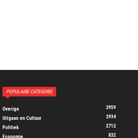
POPULAIRE CATEGORIE
2959
Overige
2934
Uitgaan en Cultuur
2712
Politiek
832
Economie