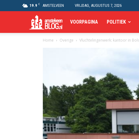
C
19.9
AMSTELVEEN
VRIJDAG, AUGUSTUS 7, 2026
Amstelveen
VOORPAGINA
POLITIEK
Home
Overige
Vluchtelingenwerk: kantoor in Bol
Blog