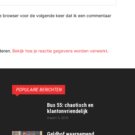
ze browser voor de volgende keer dat ik een commentaar
deren.
Bekijk hoe je reactie gegevens worden verwerkt
.
POPULAIRE BERICHTEN
Bus 55: chaotisch en
klantonvriendelijk
maart 5, 2019
Geldhof waarnemend