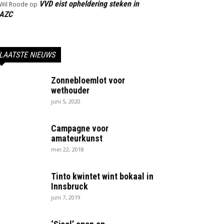
VVD eist opheldering steken in
Wil Roode
op
AZC
LAATSTE NIEUWS
Zonnebloemlot voor
wethouder
juni 5, 2020
Campagne voor
amateurkunst
mei 22, 2018
Tinto kwintet wint bokaal in
Innsbruck
juni 7, 2019