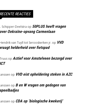
RECENTE REACTIES
50PLUS heeft vragen
J. Schipper-Deelstra
op
over Oekraïne-opvang Carmenlaan
VVD
Hendrik van Tuyll tot Serooskerken jr.
op
vraagt helderheid over fietspad
Actief voor Amstelveen bezorgd over
Truus
op
ICT
VVD eist opheldering steken in AZC
Janssen
op
B en W vragen om gedogen van
Janssen
op
speelbadjes
CDA op ‘biologische kwekerij’
Janssen
op