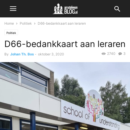
Home
Politiek
D66-bedankkaart aan leraren
Politiek
D66-bedankkaart aan leraren
2740
3
By
Johan Th. Bos
-
oktober 3, 2020