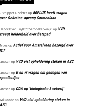
50PLUS heeft vragen
J. Schipper-Deelstra
op
over Oekraïne-opvang Carmenlaan
VVD
Hendrik van Tuyll tot Serooskerken jr.
op
vraagt helderheid over fietspad
Actief voor Amstelveen bezorgd over
Truus
op
ICT
VVD eist opheldering steken in AZC
Janssen
op
B en W vragen om gedogen van
Janssen
op
speelbadjes
CDA op ‘biologische kwekerij’
Janssen
op
VVD eist opheldering steken in
Wil Roode
op
AZC