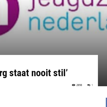
g staat nooit stil’
2898
1