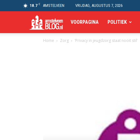
C
18.7
AMSTELVEEN
VRIJDAG, AUGUSTUS 7, 2026
Amstelveen
VOORPAGINA
POLITIEK
Home
Zorg
‘Privacy in jeugdzorg staat nooit stil’
Blog