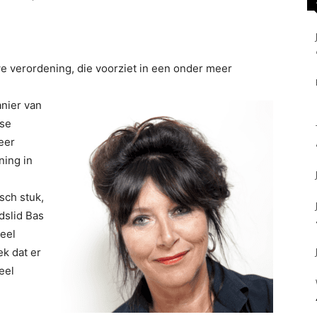
e verordening, die voorziet in een onder meer
nier van
rse
eer
ning in
sch stuk,
dslid Bas
eel
ek dat er
eel