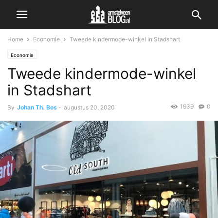
Home
Economie
Tweede kindermode-winkel in Stadshart
Economie
Tweede kindermode-winkel
in Stadshart
1939
0
By
Johan Th. Bos
-
augustus 20, 2020