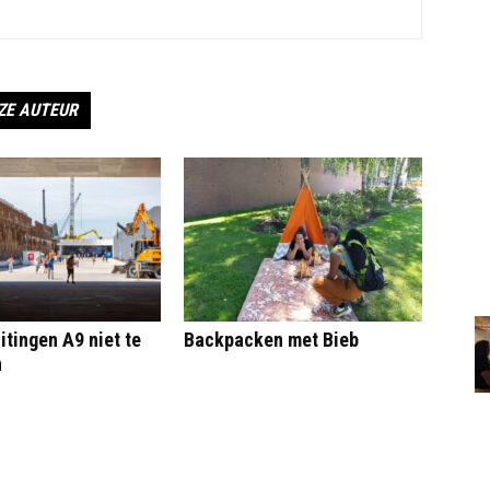
ZE AUTEUR
itingen A9 niet te
Backpacken met Bieb
n