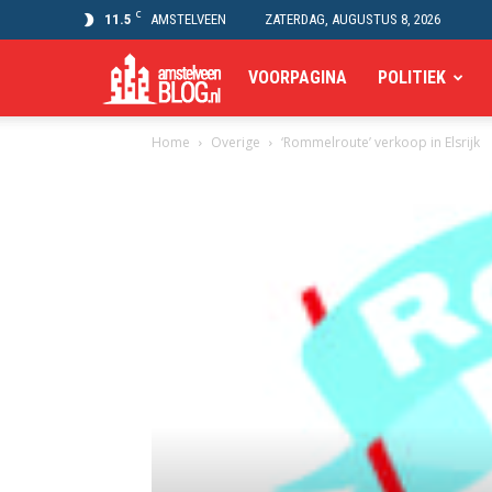
C
11.5
AMSTELVEEN
ZATERDAG, AUGUSTUS 8, 2026
Amstelveen
VOORPAGINA
POLITIEK
Home
Overige
‘Rommelroute’ verkoop in Elsrijk
Blog