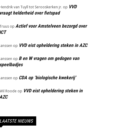
VVD
Hendrik van Tuyll tot Serooskerken jr.
op
vraagt helderheid over fietspad
Actief voor Amstelveen bezorgd over
Truus
op
ICT
VVD eist opheldering steken in AZC
Janssen
op
B en W vragen om gedogen van
Janssen
op
speelbadjes
CDA op ‘biologische kwekerij’
Janssen
op
VVD eist opheldering steken in
Wil Roode
op
AZC
LAATSTE NIEUWS