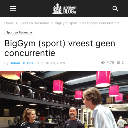
Home
Sport en Recreatie
BigGym (sport) vreest geen concurrentie
Sport en Recreatie
BigGym (sport) vreest geen
concurrentie
7176
2
By
Johan Th. Bos
-
augustus 9, 2020