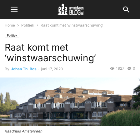
Home
Politiek
Raat komt met ‘winstwaarschuwing’
Politiek
Raat komt met
‘winstwaarschuwing’
1927
0
By
Johan Th. Bos
-
juni 17, 2020
Raadhuis Amstelveen