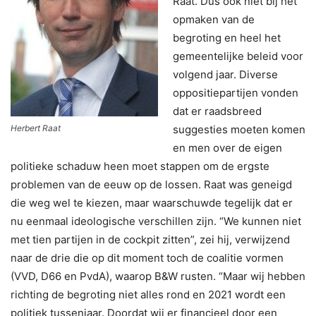
Raat. Dus ook niet bij het
opmaken van de
begroting en heel het
gemeentelijke beleid voor
volgend jaar. Diverse
oppositiepartijen vonden
dat er raadsbreed
Herbert Raat
suggesties moeten komen
en men over de eigen
politieke schaduw heen moet stappen om de ergste
problemen van de eeuw op de lossen. Raat was geneigd
die weg wel te kiezen, maar waarschuwde tegelijk dat er
nu eenmaal ideologische verschillen zijn. “We kunnen niet
met tien partijen in de cockpit zitten”, zei hij, verwijzend
naar de drie die op dit moment toch de coalitie vormen
(VVD, D66 en PvdA), waarop B&W rusten. “Maar wij hebben
richting de begroting niet alles rond en 2021 wordt een
politiek tussenjaar. Doordat wij er financieel door een