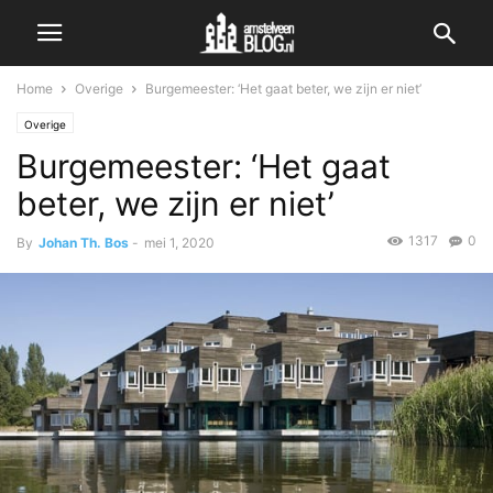
Home
Overige
Burgemeester: ‘Het gaat beter, we zijn er niet’
Overige
Burgemeester: ‘Het gaat
beter, we zijn er niet’
1317
0
By
Johan Th. Bos
-
mei 1, 2020