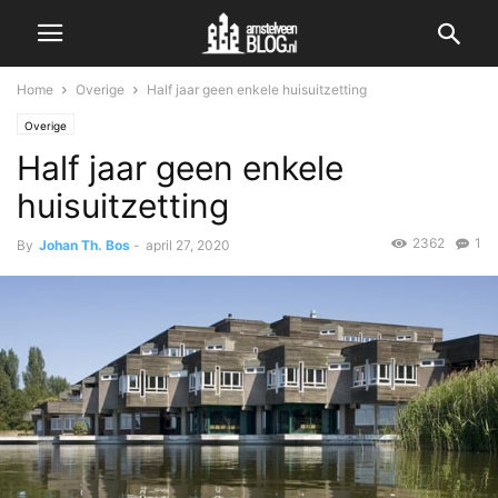
Home
Overige
Half jaar geen enkele huisuitzetting
Overige
Half jaar geen enkele
huisuitzetting
2362
1
By
Johan Th. Bos
-
april 27, 2020