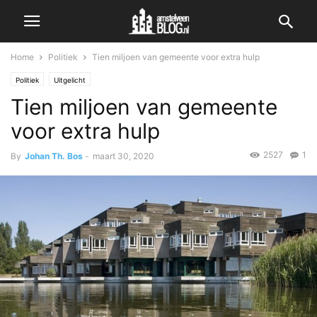
Home
Politiek
Tien miljoen van gemeente voor extra hulp
Politiek
Uitgelicht
Tien miljoen van gemeente
voor extra hulp
2527
1
By
Johan Th. Bos
-
maart 30, 2020