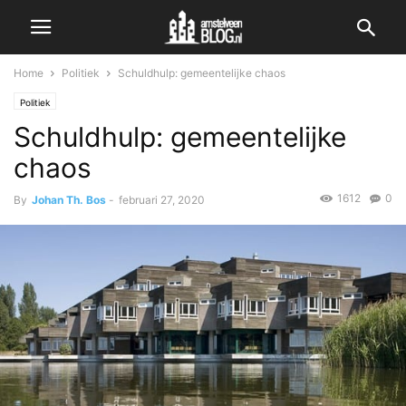
Home
Politiek
Schuldhulp: gemeentelijke chaos
Politiek
Schuldhulp: gemeentelijke
chaos
1612
0
By
Johan Th. Bos
-
februari 27, 2020