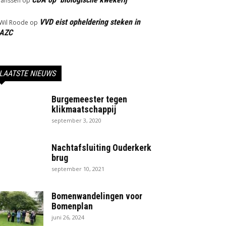
Janssen
op
VVD eist opheldering steken in
Wil Roode
op
AZC
LAATSTE NIEUWS
Burgemeester tegen
klikmaatschappij
september 3, 2020
Nachtafsluiting Ouderkerk
brug
september 10, 2021
Bomenwandelingen voor
Bomenplan
juni 26, 2024