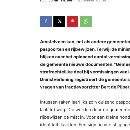
Door
Johan Th. Bos
-
september 7, 2019
Amstelveen kan, net als andere gemeenten
paspoorten en rijbewijzen. Terwijl de minist
blijken over het oplopend aantal vermissing
de gemeente nieuwe documenten. “Gemeent
strafrechtelijke deel bij vermissingen van
Dienstverlening registreert de gemeente 
vragen van fractievoorzitter Bert de Pijpe
Intussen raken jaarlijks zo’n duizend paspoo
laatste) weg. Die worden door de gemeente 
rijbewijzen de mist in. Voor een kleine ho
identiteitskaarten. Een significante stijging