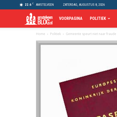
C
22.6
AMSTELVEEN
ZATERDAG, AUGUSTUS 8, 2026
Amstelveen
VOORPAGINA
POLITIEK
Home
Politiek
Gemeente speurt niet naar fraude
Blog