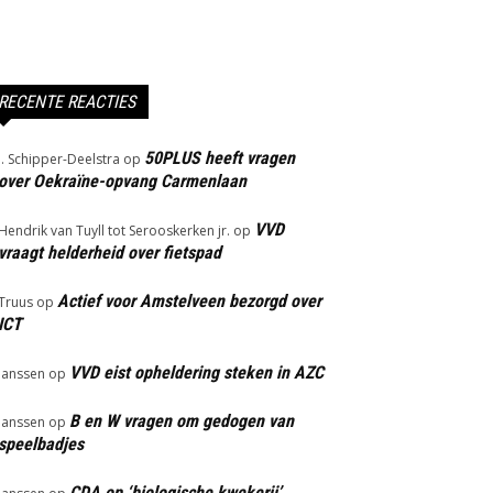
RECENTE REACTIES
50PLUS heeft vragen
J. Schipper-Deelstra
op
over Oekraïne-opvang Carmenlaan
VVD
Hendrik van Tuyll tot Serooskerken jr.
op
vraagt helderheid over fietspad
Actief voor Amstelveen bezorgd over
Truus
op
ICT
VVD eist opheldering steken in AZC
Janssen
op
B en W vragen om gedogen van
Janssen
op
speelbadjes
CDA op ‘biologische kwekerij’