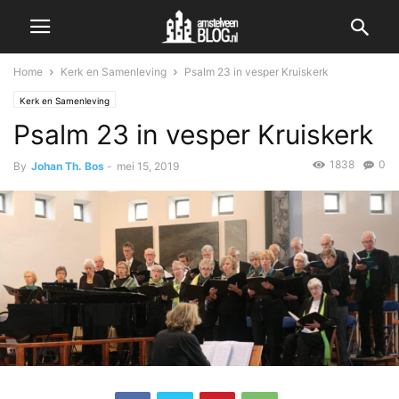
Home
Kerk en Samenleving
Psalm 23 in vesper Kruiskerk
Kerk en Samenleving
Psalm 23 in vesper Kruiskerk
1838
0
By
Johan Th. Bos
-
mei 15, 2019