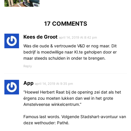
17 COMMENTS
Kees de Groot
april 14, 2019 At 8:42 pm
Was die oude & vertrouwde V&D er nog maar. Dit
bedrijf is moedwillige naar Kl.te geholpen door er
maar steeds schulden in onder te brengen.
Reply
App
april 14, 2019 At 9:35 pm
“Hoewel Herbert Raat bij de opening zei dat als het
érgens zou moeten lukken dan wel in het grote
Amstelveense winkelcentrum.”
Famous last words. Volgende Stadshart-avontuur van
deze wethouder: Pathé.