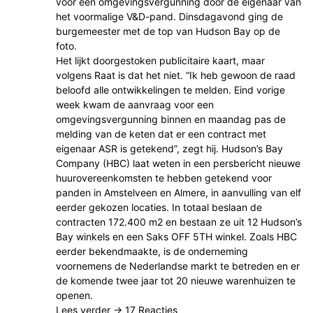
voor een omgevingsvergunning door de eigenaar van
het voormalige V&D-pand. Dinsdagavond ging de
burgemeester met de top van Hudson Bay op de
foto.
Het lijkt doorgestoken publicitaire kaart, maar
volgens Raat is dat het niet. “Ik heb gewoon de raad
beloofd alle ontwikkelingen te melden. Eind vorige
week kwam de aanvraag voor een
omgevingsvergunning binnen en maandag pas de
melding van de keten dat er een contract met
eigenaar ASR is getekend”, zegt hij. Hudson’s Bay
Company (HBC) laat weten in een persbericht nieuwe
huurovereenkomsten te hebben getekend voor
panden in Amstelveen en Almere, in aanvulling van elf
eerder gekozen locaties. In totaal beslaan de
contracten 172.400 m2 en bestaan ze uit 12 Hudson’s
Bay winkels en een Saks OFF 5TH winkel. Zoals HBC
eerder bekendmaakte, is de onderneming
voornemens de Nederlandse markt te betreden en er
de komende twee jaar tot 20 nieuwe warenhuizen te
openen.
Lees verder → 17 Reacties