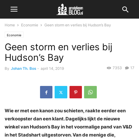
Home
Economie
Geen storm en verlies bij Hudson’s Bay
Economie
Geen storm en verlies bij
Hudson’s Bay
7353
17
By
Johan Th. Bos
-
april 14, 2019
Wie er met een kanon zou schieten, raakte eerder een
verkoopster dan een klant. Dagelijks lijkt de nieuwe
winkel van Hudson’s Bay in het voormalige pand van V&D
in het Stadshart uitgestorven. Van de menige die,