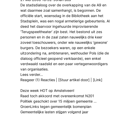
De stadsdialoog over de overkapping van de A9 en
wat daarmee zoal samenhangt, is begonnen. De
officiële start, woensdag in de Bibliotheek aan het
Stadsplein, was een nogal armetierige gebeurtenis. Al
deed het daarvoor ingehuurde improviserende
‘Terugspeeltheater’ zijn best. Het bestond uit zes
personen en in de zaal zaten nauwelijks drie keer
zoveel toeschouwers, onder wie nauwelijks ‘gewone’
burgers. De bezoekers waren, op een enkele
uitzondering na, ambtenaren, wethouder Pols (die de
dialoog officieel geopend verklaarde), een enkel
verdwaald raadslid en een paar vertegenwoordigers
van organisaties.
Lees verder…
Reageer (1) Reacties | [Stuur artikel door] | [Link]
Deze week HOT op Amstelveen!
Raad toch akkoord met overeenkomst N201
Politiek geschokt over 15 miljoen gemeente …
GroenLinks tegen gemeentelijk bomenplan
Gemeentelijke lasten stijgen volgend jaar