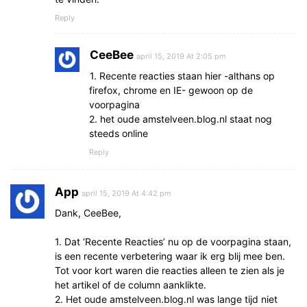
Reply
CeeBee
april 15, 2019 At 2:05 pm
1. Recente reacties staan hier -althans op
firefox, chrome en IE- gewoon op de
voorpagina
2. het oude amstelveen.blog.nl staat nog
steeds online
Reply
App
april 15, 2019 At 4:42 pm
Dank, CeeBee,
1. Dat ‘Recente Reacties’ nu op de voorpagina staan,
is een recente verbetering waar ik erg blij mee ben.
Tot voor kort waren die reacties alleen te zien als je
het artikel of de column aanklikte.
2. Het oude amstelveen.blog.nl was lange tijd niet