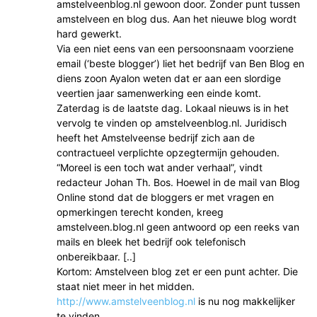
amstelveenblog.nl gewoon door. Zonder punt tussen
amstelveen en blog dus. Aan het nieuwe blog wordt
hard gewerkt.
Via een niet eens van een persoonsnaam voorziene
email (‘beste blogger’) liet het bedrijf van Ben Blog en
diens zoon Ayalon weten dat er aan een slordige
veertien jaar samenwerking een einde komt.
Zaterdag is de laatste dag. Lokaal nieuws is in het
vervolg te vinden op amstelveenblog.nl. Juridisch
heeft het Amstelveense bedrijf zich aan de
contractueel verplichte opzegtermijn gehouden.
“Moreel is een toch wat ander verhaal”, vindt
redacteur Johan Th. Bos. Hoewel in de mail van Blog
Online stond dat de bloggers er met vragen en
opmerkingen terecht konden, kreeg
amstelveen.blog.nl geen antwoord op een reeks van
mails en bleek het bedrijf ook telefonisch
onbereikbaar. [..]
Kortom: Amstelveen blog zet er een punt achter. Die
staat niet meer in het midden.
http://www.amstelveenblog.nl
is nu nog makkelijker
te vinden.