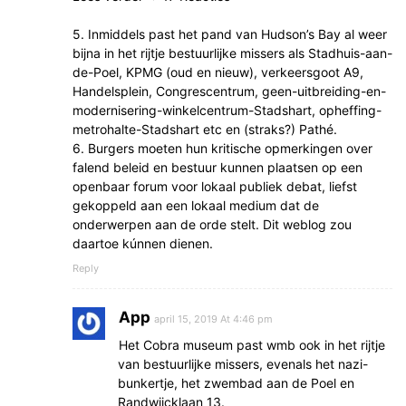
5. Inmiddels past het pand van Hudson’s Bay al weer
bijna in het rijtje bestuurlijke missers als Stadhuis-aan-
de-Poel, KPMG (oud en nieuw), verkeersgoot A9,
Handelsplein, Congrescentrum, geen-uitbreiding-en-
modernisering-winkelcentrum-Stadshart, opheffing-
metrohalte-Stadshart etc en (straks?) Pathé.
6. Burgers moeten hun kritische opmerkingen over
falend beleid en bestuur kunnen plaatsen op een
openbaar forum voor lokaal publiek debat, liefst
gekoppeld aan een lokaal medium dat de
onderwerpen aan de orde stelt. Dit weblog zou
daartoe kúnnen dienen.
Reply
App
april 15, 2019 At 4:46 pm
Het Cobra museum past wmb ook in het rijtje
van bestuurlijke missers, evenals het nazi-
bunkertje, het zwembad aan de Poel en
Randwijcklaan 13.