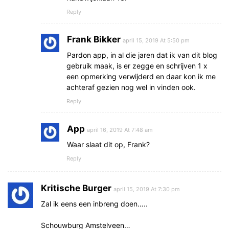
Reply
Frank Bikker
april 15, 2019 At 5:50 pm
Pardon app, in al die jaren dat ik van dit blog
gebruik maak, is er zegge en schrijven 1 x
een opmerking verwijderd en daar kon ik me
achteraf gezien nog wel in vinden ook.
Reply
App
april 16, 2019 At 7:48 am
Waar slaat dit op, Frank?
Reply
Kritische Burger
april 15, 2019 At 7:30 pm
Zal ik eens een inbreng doen…..
Schouwburg Amstelveen…