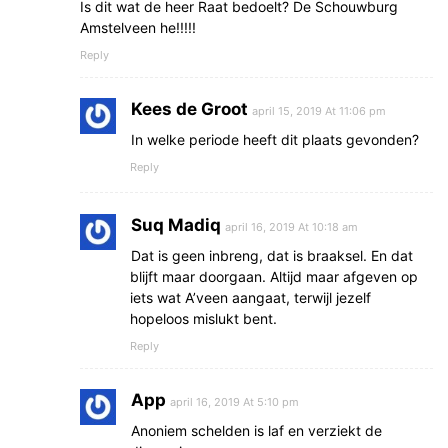
Is dit wat de heer Raat bedoelt? De Schouwburg
Amstelveen he!!!!!
Reply
Kees de Groot
april 15, 2019 At 11:06 pm
In welke periode heeft dit plaats gevonden?
Reply
Suq Madiq
april 16, 2019 At 10:18 am
Dat is geen inbreng, dat is braaksel. En dat
blijft maar doorgaan. Altijd maar afgeven op
iets wat A’veen aangaat, terwijl jezelf
hopeloos mislukt bent.
Reply
App
april 16, 2019 At 5:10 pm
Anoniem schelden is laf en verziekt de