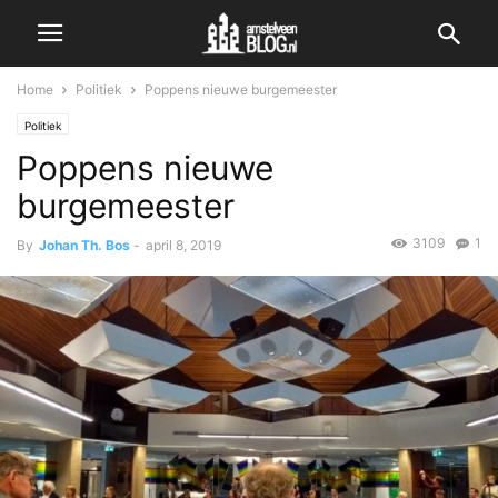
Home
Politiek
Poppens nieuwe burgemeester
Politiek
Poppens nieuwe
burgemeester
3109
1
By
Johan Th. Bos
-
april 8, 2019