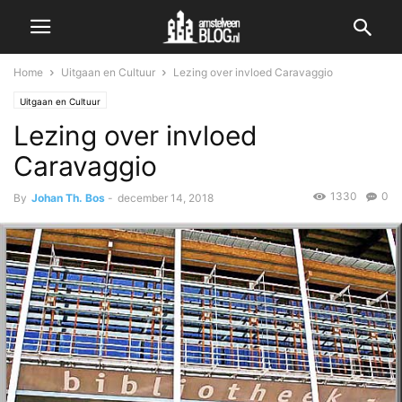
Home
Uitgaan en Cultuur
Lezing over invloed Caravaggio
Uitgaan en Cultuur
Lezing over invloed
Caravaggio
1330
0
By
Johan Th. Bos
-
december 14, 2018