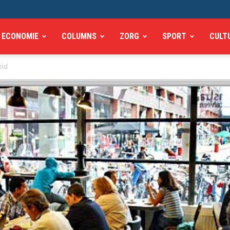
ECONOMIE
COLUMNS
ZORG
SPORT
CULT
eid