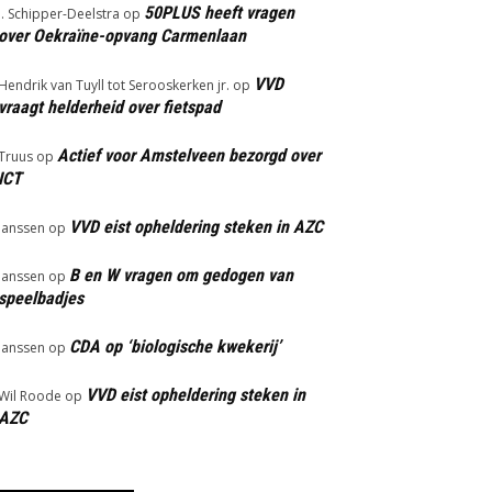
50PLUS heeft vragen
J. Schipper-Deelstra
op
over Oekraïne-opvang Carmenlaan
VVD
Hendrik van Tuyll tot Serooskerken jr.
op
vraagt helderheid over fietspad
Actief voor Amstelveen bezorgd over
Truus
op
ICT
VVD eist opheldering steken in AZC
Janssen
op
B en W vragen om gedogen van
Janssen
op
speelbadjes
CDA op ‘biologische kwekerij’
Janssen
op
VVD eist opheldering steken in
Wil Roode
op
AZC