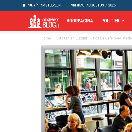
C
18.7
AMSTELVEEN
VRIJDAG, AUGUSTUS 7, 2026
Amstelveen
VOORPAGINA
POLITIEK
Home
Uitgaan en Cultuur
Poëzie Café over afsch
Blog