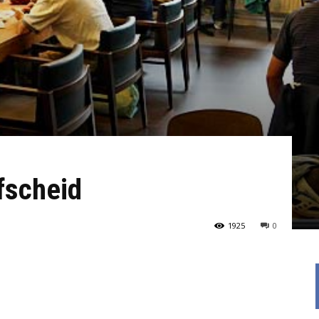
fscheid
1925
0