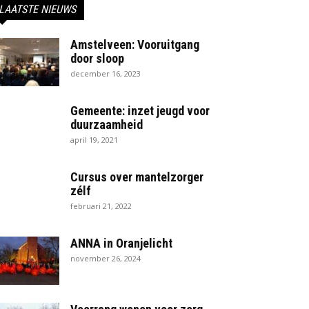
LAATSTE NIEUWS
Amstelveen: Vooruitgang
door sloop
december 16, 2023
Gemeente: inzet jeugd voor
duurzaamheid
april 19, 2021
Cursus over mantelzorger
zélf
februari 21, 2022
ANNA in Oranjelicht
november 26, 2024