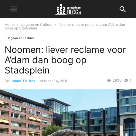
Home
Uitgaan en Cultuur
Noomen: liever reclame voor A’dam dan
boog op Stadsplein
Uitgaan en Cultuur
Noomen: liever reclame voor
A’dam dan boog op
Stadsplein
2906
1
By
Johan Th. Bos
-
oktober 14, 2018