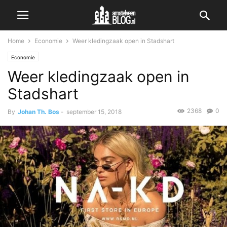
Home
Economie
Weer kledingzaak open in Stadshart
Economie
Weer kledingzaak open in
Stadshart
2368
0
By
Johan Th. Bos
-
september 15, 2018