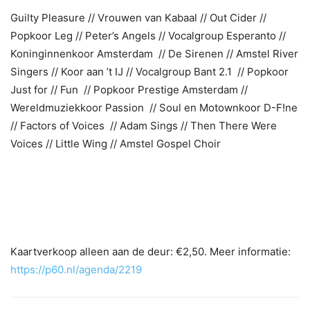
Guilty Pleasure // Vrouwen van Kabaal // Out Cider //
Popkoor Leg // Peter’s Angels // Vocalgroup Esperanto //
Koninginnenkoor Amsterdam // De Sirenen // Amstel River
Singers // Koor aan ’t IJ // Vocalgroup Bant 2.1 // Popkoor
Just for // Fun // Popkoor Prestige Amsterdam //
Wereldmuziekkoor Passion // Soul en Motownkoor D-F!ne
// Factors of Voices // Adam Sings // Then There Were
Voices // Little Wing // Amstel Gospel Choir
Kaartverkoop alleen aan de deur: €2,50. Meer informatie:
https://p60.nl/agenda/2219