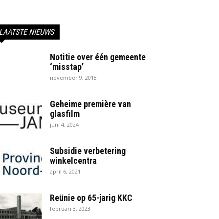
LAATSTE NIEUWS
Notitie over één gemeente
‘misstap’
november 9, 2018
Geheime première van
glasfilm
juni 4, 2024
Subsidie verbetering
winkelcentra
april 6, 2021
Reünie op 65-jarig KKC
februari 3, 2023