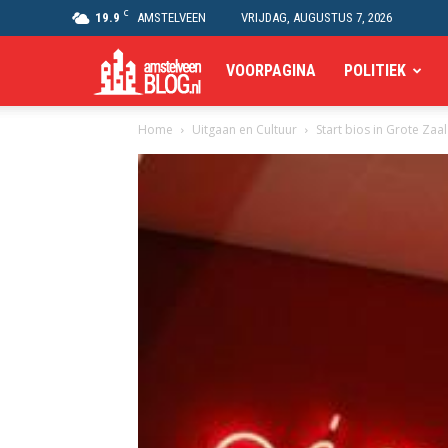
C
19.9
AMSTELVEEN
VRIJDAG, AUGUSTUS 7, 2026
Amstelveen
VOORPAGINA
POLITIEK
Home
Uitgaan en Cultuur
Start bios in Grote Za
Blog