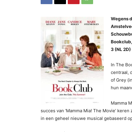
Wegens de
Amstelvee
Schouwbur
Bookclub,
3 (NL 2D)
In The Boo
centraal, 
of Grey (i
hun maand
Mamma Mia
succes van ‘Mamma Mia! The Movie’ keren ze
in een geheel nieuwe musical gebaseerd op