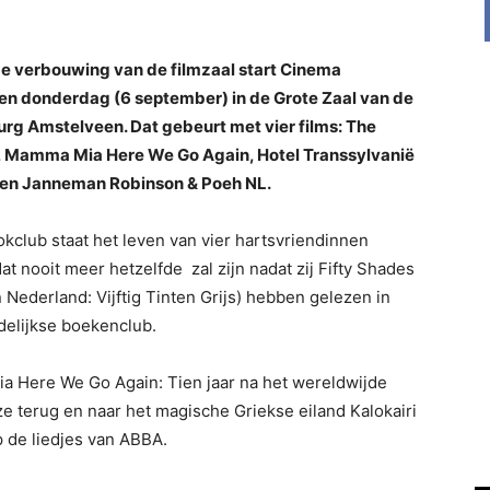
 verbouwing van de filmzaal start Cinema
n donderdag (6 september) in de Grote Zaal van de
g Amstelveen. Dat gebeurt met vier films: The
 Mamma Mia Here We Go Again, Hotel Transsylvanië
 en Janneman Robinson & Poeh NL.
kclub staat het leven van vier hartsvriendinnen
dat nooit meer hetzelfde zal zijn nadat zij Fifty Shades
n Nederland: Vijftig Tinten Grijs) hebben gelezen in
elijkse boekenclub.
 Here We Go Again: Tien jaar na het wereldwijde
 terug en naar het magische Griekse eiland Kalokairi
 de liedjes van ABBA.