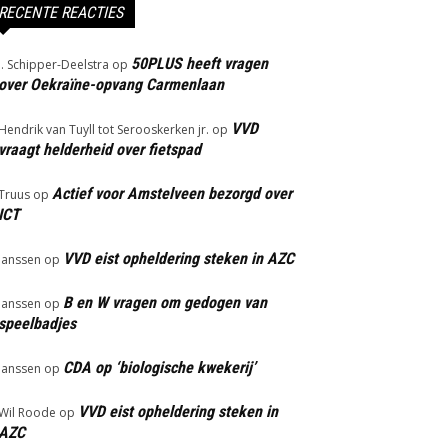
RECENTE REACTIES
50PLUS heeft vragen
J. Schipper-Deelstra
op
over Oekraïne-opvang Carmenlaan
VVD
Hendrik van Tuyll tot Serooskerken jr.
op
vraagt helderheid over fietspad
Actief voor Amstelveen bezorgd over
Truus
op
ICT
VVD eist opheldering steken in AZC
Janssen
op
B en W vragen om gedogen van
Janssen
op
speelbadjes
CDA op ‘biologische kwekerij’
Janssen
op
VVD eist opheldering steken in
Wil Roode
op
AZC