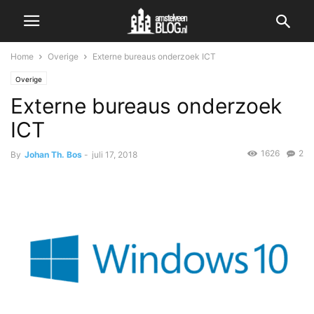
Home
Overige
Externe bureaus onderzoek ICT
Overige
Externe bureaus onderzoek
ICT
1626
2
By
Johan Th. Bos
-
juli 17, 2018