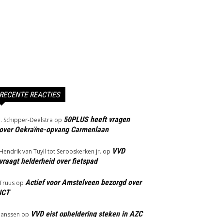
RECENTE REACTIES
50PLUS heeft vragen
J. Schipper-Deelstra
op
over Oekraïne-opvang Carmenlaan
VVD
Hendrik van Tuyll tot Serooskerken jr.
op
vraagt helderheid over fietspad
Actief voor Amstelveen bezorgd over
Truus
op
ICT
VVD eist opheldering steken in AZC
Janssen
op