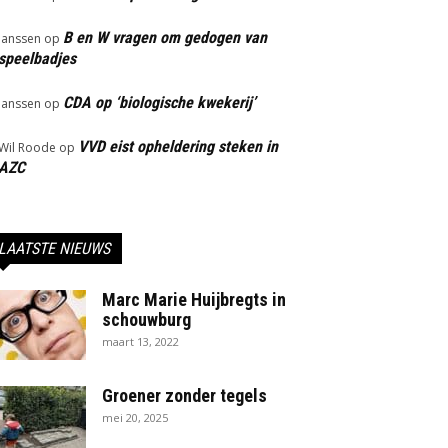
B en W vragen om gedogen van
Janssen
op
speelbadjes
CDA op ‘biologische kwekerij’
Janssen
op
VVD eist opheldering steken in
Wil Roode
op
AZC
LAATSTE NIEUWS
Marc Marie Huijbregts in
schouwburg
maart 13, 2022
Groener zonder tegels
mei 20, 2025