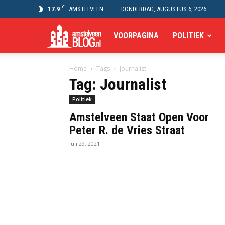
C
17.9
AMSTELVEEN
DONDERDAG, AUGUSTUS 6, 2026
Amstelveen
VOORPAGINA
POLITIEK
Home
Tags
Journalist
Blog
Tag: Journalist
Politiek
Amstelveen Staat Open Voor
Peter R. de Vries Straat
juli 29, 2021