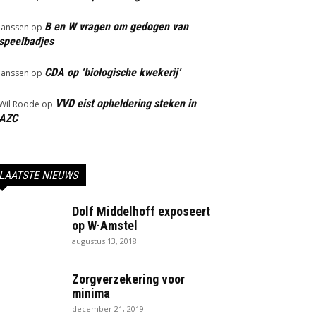
B en W vragen om gedogen van
Janssen
op
speelbadjes
CDA op ‘biologische kwekerij’
Janssen
op
VVD eist opheldering steken in
Wil Roode
op
AZC
LAATSTE NIEUWS
Dolf Middelhoff exposeert
op W-Amstel
augustus 13, 2018
Zorgverzekering voor
minima
december 21, 2019