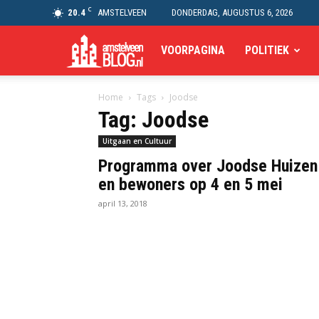
C
20.4
AMSTELVEEN
DONDERDAG, AUGUSTUS 6, 2026
Amstelveen
VOORPAGINA
POLITIEK
Home
Tags
Joodse
Blog
Tag: Joodse
Uitgaan en Cultuur
Programma over Joodse Huizen
en bewoners op 4 en 5 mei
april 13, 2018