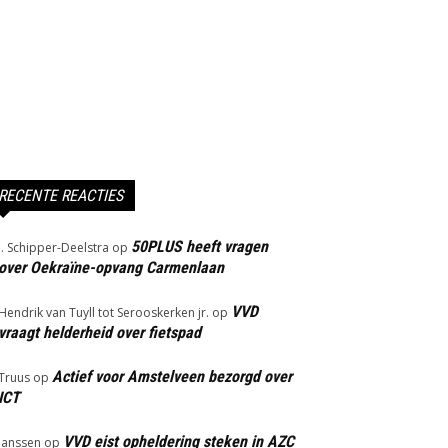
RECENTE REACTIES
50PLUS heeft vragen
J. Schipper-Deelstra
op
over Oekraïne-opvang Carmenlaan
VVD
Hendrik van Tuyll tot Serooskerken jr.
op
vraagt helderheid over fietspad
Actief voor Amstelveen bezorgd over
Truus
op
ICT
VVD eist opheldering steken in AZC
Janssen
op